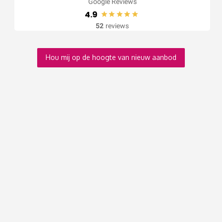
Google Reviews
4.9
52
reviews
Hou mij op de hoogte van nieuw aanbod