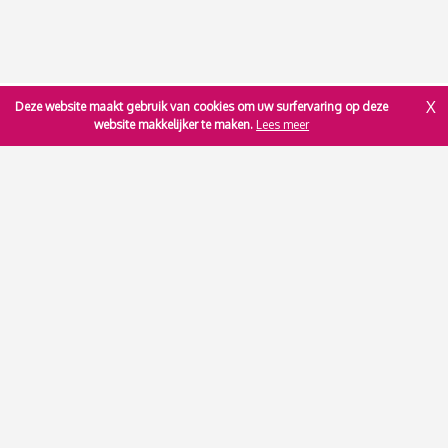
X
Deze website maakt gebruik van cookies om uw surfervaring op deze
website makkelijker te maken.
Lees meer
Prinses Lydialaan 65
/
3001
Heverlee - Leuven
T.
+32 477 66 33 84
E.
tinne@immowonen.be
Disclaimer
-
Privacy Statement
-
Sitemap